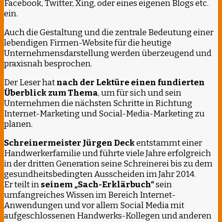
Facebook, Twitter, Xing, oder eines eigenen Blogs etc.
ein.
Auch die Gestaltung und die zentrale Bedeutung einer
lebendigen Firmen-Website für die heutige
Unternehmensdarstellung werden überzeugend und
praxisnah besprochen.
Der Leser hat
nach der Lektüre einen fundierten
Überblick zum Thema
, um für sich und sein
Unternehmen die nächsten Schritte in Richtung
Internet-Marketing und Social-Media-Marketing zu
planen.
Schreinermeister Jürgen Deck
entstammt einer
Handwerkerfamilie und führte viele Jahre erfolgreich
in der dritten Generation seine Schreinerei bis zu dem
gesundheitsbedingten Ausscheiden im Jahr 2014.
Er teilt in
seinem „Sach-Erklärbuch“
sein
umfangreiches Wissen im Bereich Internet-
Anwendungen und vor allem Social Media mit
aufgeschlossenen Handwerks-Kollegen und anderen