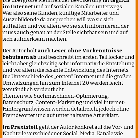
Die übergroße Mehrheit der Bevölkerung
ist täglich
im Internet
und auf sozialen Kanälen unterwegs.
Wer also seine Kunden, künftige Mitarbeiter und
Auszubildende da ansprechen will, wo sie sich
aufhalten und vor allem wo sie sich informieren, der
muss auch genau an der Stelle sichtbar sein und auf
sich aufmerksam machen.
Der Autor holt
auch Leser ohne Vorkenntnisse
behutsam ab
und beschreibt im ersten Teil locker und
leicht aber gleichzeitig sehr informativ die Entstehung
und vor allem die rasante Entwicklung des Internets.
Die Unterschiede des „ersten“ Internet und die großen
Umwälzungen hin zum Internet 2.0 werden leicht
verständlich verdeutlicht.
Themen wie Suchmaschinen-Optimierung,
Datenschutz, Content-Marketing und viel Internet-
Hintergrundwissen werden detailreich, jedoch ohne
Fremdwörter und auf unterhaltsame Art erklärt.
Im Praxisteil
geht der Autor konkret auf die Vor- und
Nachteile verschiedener Social-Media-Kanäle wie