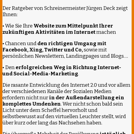
Der Ratgeber von Schreinermeister Jürgen Deck zeigt
Ihnen:
• Wie Sie Ihre
Website zum Mittelpunkt Ihrer
zukünftigen Aktivitäten im Internet
machen
• Chancen und
den richtigen Umgang mit
Facebook, Xing, Twitter und Co,
sowie mit
persönlichen Newslettern, Landingpages und Blogs….
• Den
erfolgreichen Weg in Richtung Internet-
und Social-Media-Marketing
.
Die rasante Entwicklung des Internet 2.0 und vor allem
der verschiedenen Kanäle der Sozialen Medien
erfordern nicht nur
in der Außendarstellung ein
komplettes Umdenken
. Wer nicht schon bald sein
Licht unter dem Scheffel hervorholt und
selbstbewusst auf den virtuellen Leuchter stellt, wird
über kurz oder lang das Nachsehen haben.